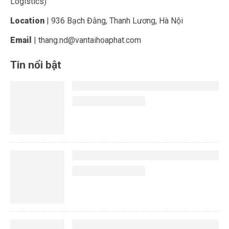
Logistics)
Location
| 936 Bạch Đằng, Thanh Lương, Hà Nội
Email
| thang.nd@vantaihoaphat.com
Tin nổi bật