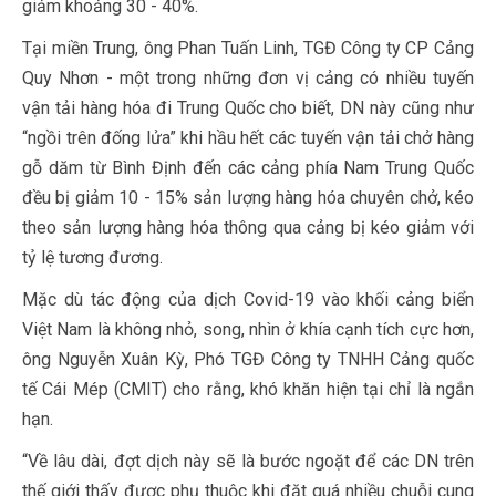
giảm khoảng 30 - 40%.
Tại miền Trung, ông Phan Tuấn Linh, TGĐ Công ty CP Cảng
Quy Nhơn - một trong những đơn vị cảng có nhiều tuyến
vận tải hàng hóa đi Trung Quốc cho biết, DN này cũng như
“ngồi trên đống lửa” khi hầu hết các tuyến vận tải chở hàng
gỗ dăm từ Bình Định đến các cảng phía Nam Trung Quốc
đều bị giảm 10 - 15% sản lượng hàng hóa chuyên chở, kéo
theo sản lượng hàng hóa thông qua cảng bị kéo giảm với
tỷ lệ tương đương.
Mặc dù tác động của dịch Covid-19 vào khối cảng biển
Việt Nam là không nhỏ, song, nhìn ở khía cạnh tích cực hơn,
ông Nguyễn Xuân Kỳ, Phó TGĐ Công ty TNHH Cảng quốc
tế Cái Mép (CMIT) cho rằng, khó khăn hiện tại chỉ là ngắn
hạn.
“Về lâu dài, đợt dịch này sẽ là bước ngoặt để các DN trên
thế giới thấy được phụ thuộc khi đặt quá nhiều chuỗi cung