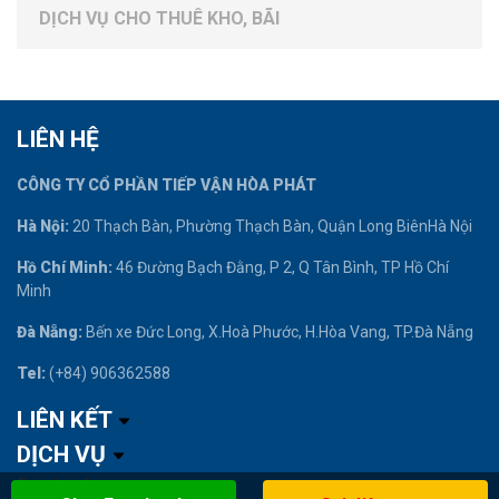
DỊCH VỤ CHO THUÊ KHO, BÃI
LIÊN HỆ
CÔNG TY CỔ PHẦN TIẾP VẬN HÒA PHÁT
Hà Nội:
20 Thạch Bàn, Phường Thạch Bàn, Quận Long BiênHà Nội
Hồ Chí Minh:
46 Đường Bạch Đằng, P 2, Q Tân Bình, TP Hồ Chí
Minh
Đà Nẵng:
Bến xe Đức Long, X.Hoà Phước, H.Hòa Vang, TP.Đà Nẵng
Tel:
(+84) 906362588
LIÊN KẾT
DỊCH VỤ
Facebook