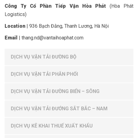
Công Ty Cổ Phần Tiếp Vận Hòa Phát
(Hòa Phát
Logistics)
Location
| 936 Bạch Đằng, Thanh Lương, Hà Nội
Email
| thang.nd@vantaihoaphat.com
DỊCH VỤ VẬN TẢI ĐƯỜNG BỘ
DỊCH VỤ VẬN TẢI PHÂN PHỐI
DỊCH VỤ VẬN TẢI ĐƯỜNG BIỂN – SÔNG
DỊCH VỤ VẬN TẢI ĐƯỚNG SẮT BẮC – NAM
DỊCH VỤ KÊ KHAI THUẾ XUẤT KHẨU