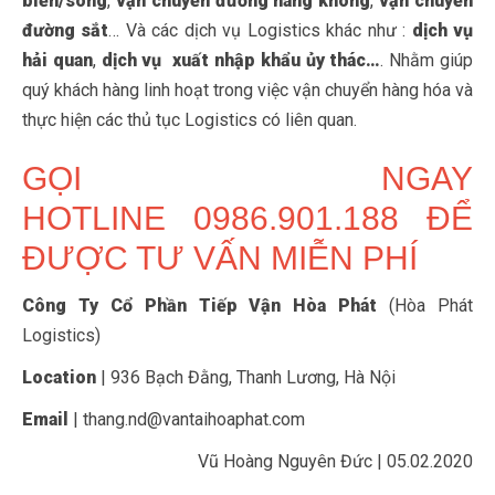
biển/sông
,
vận chuyển đường hàng không
,
vận chuyển
đường sắt
… Và các dịch vụ Logistics khác như :
dịch vụ
hải quan
,
dịch vụ xuất nhập khẩu ủy thác…
. Nhằm giúp
quý khách hàng linh hoạt trong việc vận chuyển hàng hóa và
thực hiện các thủ tục Logistics có liên quan.
GỌI NGAY
HOTLINE 0986.901.188 ĐỂ
ĐƯỢC TƯ VẤN MIỄN PHÍ
Công Ty Cổ Phần Tiếp Vận Hòa Phát
(Hòa Phát
Logistics)
Location
| 936 Bạch Đằng, Thanh Lương, Hà Nội
Email
| thang.nd@vantaihoaphat.com
Vũ Hoàng Nguyên Đức | 05.02.2020