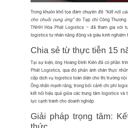
Trong khuôn khổ tọa đàm chuyên đề
“Kết nối cá
cho chuỗi cung ứng”
do Tạp chí Công Thương 
TNHH Hòa Phát Logistics – đã tham gia với tư 
logistics tư nhân năng động và giàu kinh nghiệm 
Chia sẻ từ thực tiễn 15 n
Tại sự kiện, ông Hoàng Đình Kiên đã có phần trì
Phát Logistics, qua đó phản ánh chân thực những
cấp dịch vụ logistics toàn diện cho thị trường nội 
Ông nhấn mạnh rằng, trong bối cảnh chi phí logi
kết nối hiệu quả giữa các trung tâm logistics và
lực cạnh tranh cho doanh nghiệp.
Giải pháp trọng tâm: K
thức