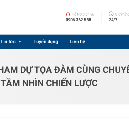
Hỗ trợ dịch vụ
Giờ mở 
0906.362.588
24/7
Tin tức
Tuyển dụng
Liên hệ
THAM DỰ TỌA ĐÀM CÙNG CHUYÊ
 TẦM NHÌN CHIẾN LƯỢC