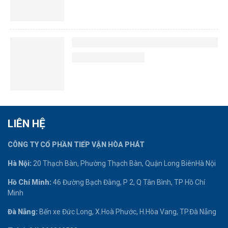
LIÊN HỆ
CÔNG TY CỔ PHẦN TIẾP VẬN HÒA PHÁT
Hà Nội:
20 Thạch Bàn, Phường Thạch Bàn, Quận Long BiênHà Nội
Hồ Chí Minh:
46 Đường Bạch Đằng, P 2, Q Tân Bình, TP Hồ Chí
Minh
Đà Nẵng:
Bến xe Đức Long, X.Hoà Phước, H.Hòa Vang, TP.Đà Nẵng